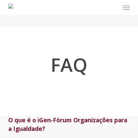
Menu
Skip
to
main
content
FAQ
O que é o iGen-Fórum Organizações para
a Igualdade?