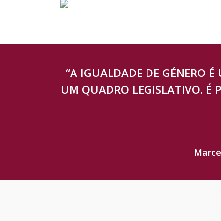
Skip
to
main
content
“A IGUALDADE DE GÉNERO É
UM QUADRO LEGISLATIVO. É P
Marce