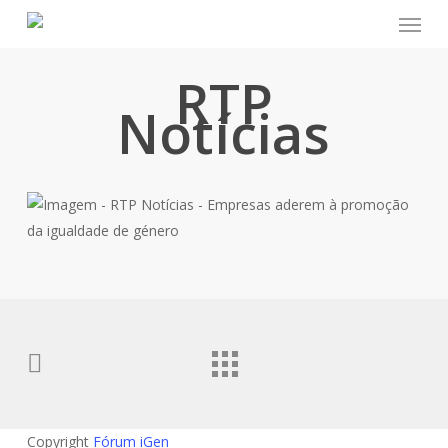
Menu
Skip
to
main
RTP
content
Notícias
Copyright
Fórum iGen