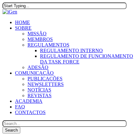
Skip
to
Close
main
Search
content
Menu
HOME
SOBRE
MISSÃO
MEMBROS
REGULAMENTOS
REGULAMENTO INTERNO
REGULAMENTO DE FUNCIONAMENTO
DA TASK FORCE
ADESÃO
COMUNICAÇÃO
PUBLICAÇÕES
NEWSLETTERS
NOTÍCIAS
REVISTAS
ACADEMIA
FAQ
CONTACTOS
Search